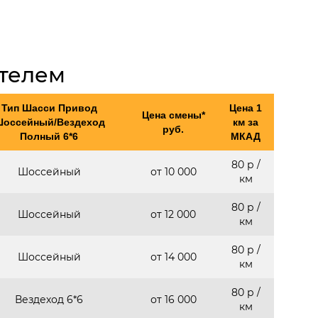
ителем
Тип Шасси Привод
Цена 1
Цена смены*
оссейный/Вездеход
км за
руб.
Полный 6*6
МКАД
80 р /
Шоссейный
от 10 000
км
80 р /
Шоссейный
от 12 000
км
80 р /
Шоссейный
от 14 000
км
80 р /
Вездеход 6*6
от 16 000
км