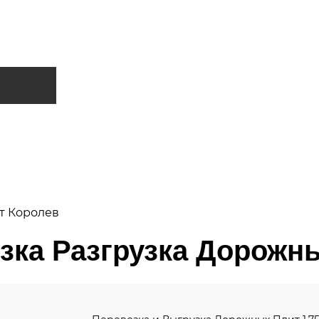
т Королев
зка Разгрузка Дорожн