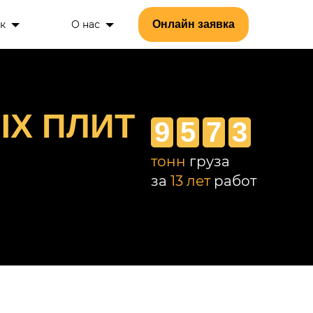
к
О нас
Онлайн заявка
ЫХ ПЛИТ
9
5
7
3
тонн
груза
за
13 лет
работ