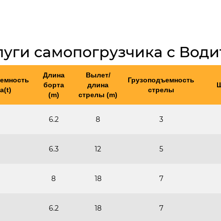
луги самопогрузчика с Вод
Длина
Вылет/
емность
Грузоподъемность
борта
длина
Ш
а(t)
стрелы
(m)
стрелы (m)
6.2
8
3
6.3
12
5
8
18
7
6.2
18
7