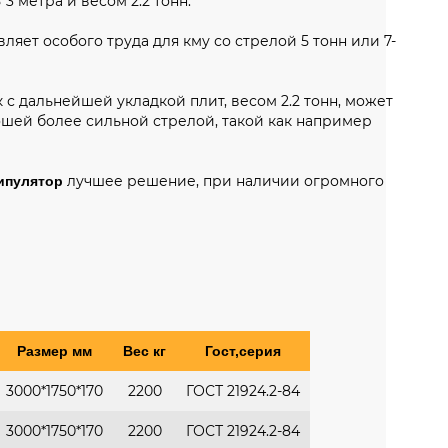
3 метра и весом 2.2 тонн.
ляет особого труда для кму со стрелой 5 тонн или 7-
к с дальнейшей укладкой плит, весом 2.2 тонн, может
ошей более сильной стрелой, такой как например
лучшее решение, при наличии огромного
ипулятор
Размер мм
Вес кг
Гост,серия
3000*1750*170
2200
ГОСТ 21924.2-84
3000*1750*170
2200
ГОСТ 21924.2-84