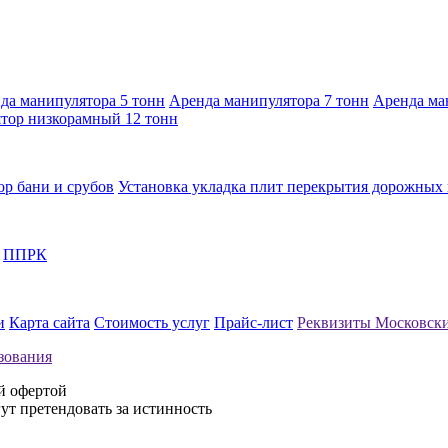
да манипулятора 5 тонн
Аренда манипулятора 7 тонн
Аренда ма
тор низкорамный 12 тонн
ор бани и срубов
Установка укладка плит перекрытия дорожных
ППРК
и
Карта сайта
Стоимость услуг
Прайс-лист
Реквизиты
Московск
зования
й офертой
ут претендовать за истинность