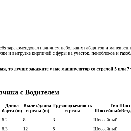
ебя зарекомендовал наличием небольших габаритов и маневренно
узке и выгрузке кирпичей с фуры на участок, пеноблоков и газо
.
я, то лучше закажите у нас манипулятор со стрелой 5 или 7 
зчика с Водителем
ь
Длина
Вылет/длина
Грузоподъемность
Тип Шасс
борта (m)
стрелы (m)
стрелы
Шоссейный/Везд
6.2
8
3
Шоссейный
6.3
12
5
Шоссейный