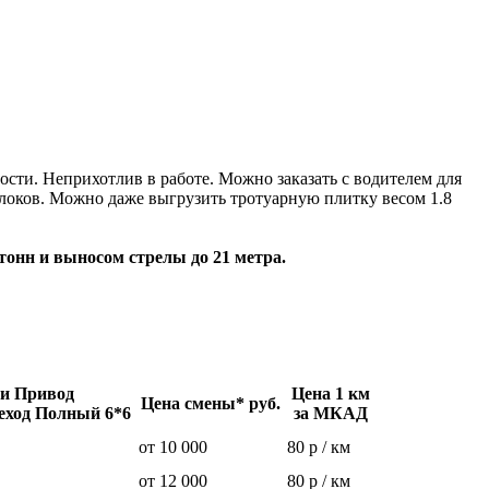
сти. Неприхотлив в работе. Можно заказать с водителем для
блоков. Можно даже выгрузить тротуарную плитку весом 1.8
тонн и выносом стрелы до 21 метра.
и Привод
Цена 1 км
Цена смены* руб.
еход Полный 6*6
за МКАД
от 10 000
80 р / км
от 12 000
80 р / км