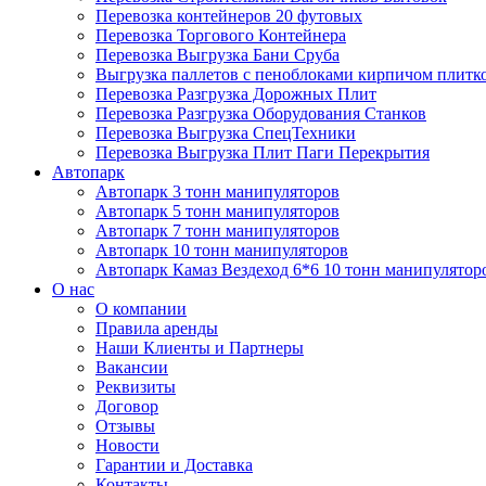
Перевозка контейнеров 20 футовых
Перевозка Торгового Контейнера
Перевозка Выгрузка Бани Сруба
Выгрузка паллетов с пеноблоками кирпичом плитк
Перевозка Разгрузка Дорожных Плит
Перевозка Разгрузка Оборудования Станков
Перевозка Выгрузка СпецТехники
Перевозка Выгрузка Плит Паги Перекрытия
Автопарк
Автопарк 3 тонн манипуляторов
Автопарк 5 тонн манипуляторов
Автопарк 7 тонн манипуляторов
Автопарк 10 тонн манипуляторов
Автопарк Камаз Вездеход 6*6 10 тонн манипулятор
О нас
О компании
Правила аренды
Наши Клиенты и Партнеры
Вакансии
Реквизиты
Договор
Отзывы
Новости
Гарантии и Доставка
Контакты