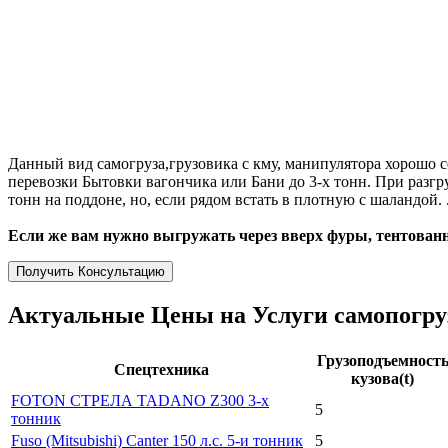
Данный вид самогруза,грузовика с кму, манипулятора хорошо с
перевозки Бытовки вагончика или Бани до 3-х тонн. При разгр
тонн на поддоне, но, если рядом встать в плотную с шаландой. 
Если же вам нужно выгружать через вверх фуры, тентованна
Получить Консультацию
Актуальные Цены на Услуги самопогру
Грузоподъемност
Спецтехника
кузова(t)
FOTON СТРЕЛА TADANO Z300 3-х
5
тонник
Fuso (Mitsubishi) Canter 150 л.с. 5-и тонник
5