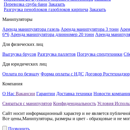
Перевозка сруба бани
Заказать
Разгрузка пеноблоков газоблоков кирпича
Заказать
Манипуляторы
Аренда манипулятора газель
Аренда манипулятора 3 тонн
Арен
6*6
Аренда манипулятора длинномер 20 тонн
Аренда манипуля
Для физических лиц
Выгрузка брусов
Разгрузка паллетов
Погрузка спецтехники
Сб
Ддя юридических лиц
Оплата по безналу
Форма оплаты с НДС
Договор
Ростехнадзор
Компания
О Нас
Вакансии
Гарантии
Доставка техники
Новости компани
Связаться с манипулятор
Конфиденциальность
Условия Исполь
Сайт носит информационный характер и не является публично
Все цены,Манипуляторы, размеры и цвет - образцовые и не мог
Позвонить