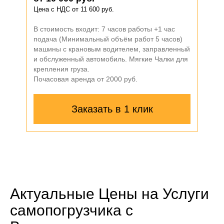
Цена с НДС от 11 600 руб.
от 1
Цена 
В стоимость входит: 7 часов работы +1 час
подача (Минимальный объём работ 5 часов)
В сто
машины с крановым водителем, заправленный
пода
и обслуженный автомобиль. Мягкие Чалки для
маши
крепления груза.
и обс
Почасовая аренда от 2000 руб.
крепл
Почас
Заказать в 1 клик
Актуальные Цены на Услуги
самопогрузчика с