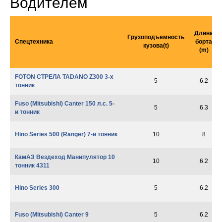
Водителем
Длина
Грузоподъемность
Спецтехника
борта
кузова(t)
(m)
FOTON СТРЕЛА TADANO Z300 3-х
5
6.2
тонник
Fuso (Mitsubishi) Canter 150 л.с. 5-
5
6.3
и тонник
Hino Series 500 (Ranger) 7-и тонник
10
8
КамАЗ Вездеход Манипулятор 10
10
6.2
тонник 4311
Hino Series 300
5
6.2
Fuso (Mitsubishi) Canter 9
5
6.2