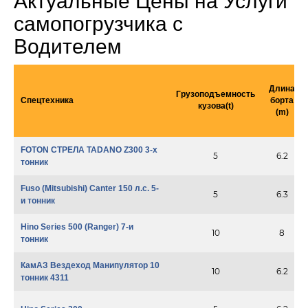
Актуальные Цены на Услуги
самопогрузчика с
Водителем
Длина
Грузоподъемность
Спецтехника
борта
кузова(t)
(m)
FOTON СТРЕЛА TADANO Z300 3-х
5
6.2
тонник
Fuso (Mitsubishi) Canter 150 л.с. 5-
5
6.3
и тонник
Hino Series 500 (Ranger) 7-и
10
8
тонник
КамАЗ Вездеход Манипулятор 10
10
6.2
тонник 4311