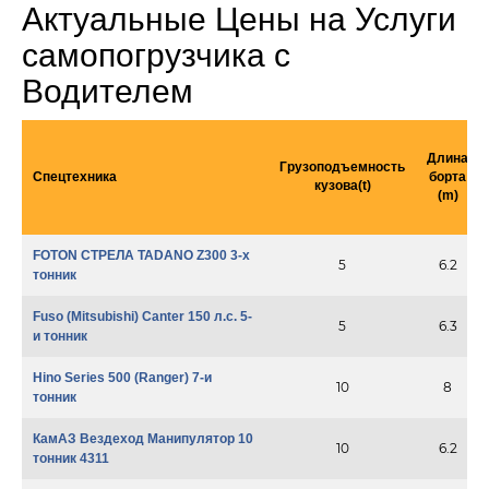
Актуальные Цены на Услуги
самопогрузчика с
Водителем
Длина
Грузоподъемность
Спецтехника
борта
кузова(t)
(m)
FOTON СТРЕЛА TADANO Z300 3-х
5
6.2
тонник
Fuso (Mitsubishi) Canter 150 л.с. 5-
5
6.3
и тонник
Hino Series 500 (Ranger) 7-и
10
8
тонник
КамАЗ Вездеход Манипулятор 10
10
6.2
тонник 4311