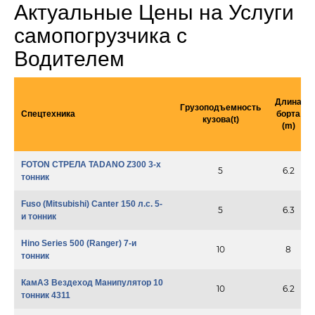
Актуальные Цены на Услуги
самопогрузчика с
Водителем
Длина
Грузоподъемность
Спецтехника
борта
кузова(t)
(m)
FOTON СТРЕЛА TADANO Z300 3-х
5
6.2
тонник
Fuso (Mitsubishi) Canter 150 л.с. 5-
5
6.3
и тонник
Hino Series 500 (Ranger) 7-и
10
8
тонник
КамАЗ Вездеход Манипулятор 10
10
6.2
тонник 4311