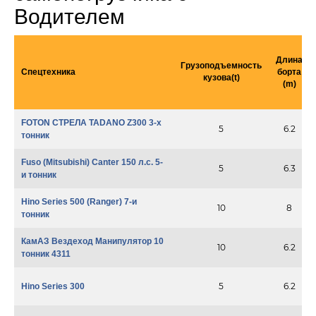
Водителем
Длина
Грузоподъемность
Спецтехника
борта
кузова(t)
(m)
FOTON СТРЕЛА TADANO Z300 3-х
5
6.2
тонник
Fuso (Mitsubishi) Canter 150 л.с. 5-
5
6.3
и тонник
Hino Series 500 (Ranger) 7-и
10
8
тонник
КамАЗ Вездеход Манипулятор 10
10
6.2
тонник 4311
5
6.2
Hino Series 300