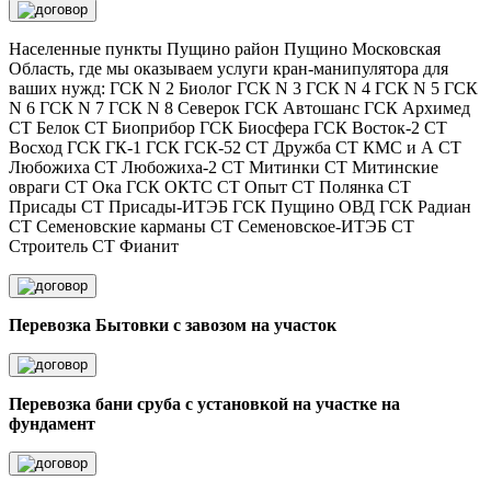
Населенные пункты Пущино район Пущино Московская
Область, где мы оказываем услуги кран-манипулятора для
ваших нужд: ГСК N 2 Биолог ГСК N 3 ГСК N 4 ГСК N 5 ГСК
N 6 ГСК N 7 ГСК N 8 Северок ГСК Автошанс ГСК Архимед
СТ Белок СТ Биоприбор ГСК Биосфера ГСК Восток-2 СТ
Восход ГСК ГК-1 ГСК ГСК-52 СТ Дружба СТ КМС и А СТ
Любожиха СТ Любожиха-2 СТ Митинки СТ Митинские
овраги СТ Ока ГСК ОКТС СТ Опыт СТ Полянка СТ
Присады СТ Присады-ИТЭБ ГСК Пущино ОВД ГСК Радиан
СТ Семеновские карманы СТ Семеновское-ИТЭБ СТ
Строитель СТ Фианит
Перевозка Бытовки с завозом на участок
Перевозка бани сруба с установкой на участке на
фундамент