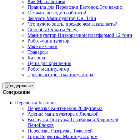
Как Мы работаем
Правила для Перевозки Бытовок.Это важно!
С Нами, выгодно работать!
Заказать Манипулятор Он-Лайн
Что нужно знать, прежде чем заказывать?
Способы Оплаты Услуг
Манипулятор Низкорамной платформой 12 тонн
Робот-манипулятор
Мягкие чалки
Траверсы
Катюша
Цепи для крепления
Робот манипулятор
Тросовая стрела манипулятора
Содержание
Перевозка Бытовок
Перевозка Контенеров 20 футовых
Аренда манипулятора с Люлькой
Выгрузка Погрузка ГазоБлоков Кмрпичей
ПеноБлоков
Перевозка Разгрузка Тяжестей
ГрузоПеревозка Манипулятором