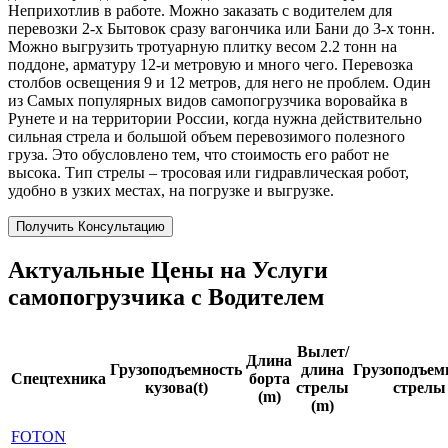
Неприхотлив в работе. Можно заказать с водителем для
перевозки 2-х Бытовок сразу вагончика или Бани до 3-х тонн.
Можно выгрузить тротуарную плитку весом 2.2 тонн на
поддоне, арматуру 12-и метровую и много чего. Перевозка
столбов освещения 9 и 12 метров, для него не проблем. Один
из Самых популярных видов самопогрузчика воровайка в
Рунете и на территории России, когда нужна действительно
сильная стрела и большой объем перевозимого полезного
груза. Это обусловлено тем, что стоимость его работ не
высока. Тип стрелы – тросовая или гидравлическая робот,
удобно в узких местах, на погрузке и выгрузке.
Получить Консультацию
Актуальные Цены на Услуги
самопогрузчика с Водителем
Вылет/
Длина
Грузоподъемность
длина
Грузоподъем
Спецтехника
борта
кузова(t)
стрелы
стрелы
(m)
(m)
FOTON