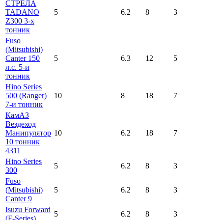
СТРЕЛА
TADANO
5
6.2
8
3
Z300 3-х
тонник
Fuso
(Mitsubishi)
Canter 150
5
6.3
12
5
л.с. 5-и
тонник
Hino Series
500 (Ranger)
10
8
18
7
7-и тонник
КамАЗ
Вездеход
Манипулятор
10
6.2
18
7
10 тонник
4311
Hino Series
5
6.2
8
3
300
Fuso
(Mitsubishi)
5
6.2
8
3
Canter 9
Isuzu Forward
5
6.2
8
3
(F-Series)