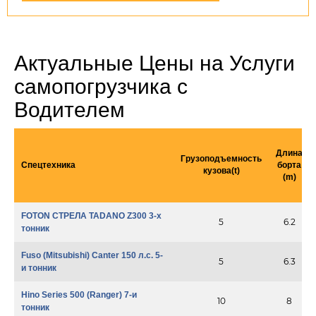
Актуальные Цены на Услуги
самопогрузчика с
Водителем
Длина
Грузоподъемность
Спецтехника
борта
кузова(t)
(m)
FOTON СТРЕЛА TADANO Z300 3-х
5
6.2
тонник
Fuso (Mitsubishi) Canter 150 л.с. 5-
5
6.3
и тонник
Hino Series 500 (Ranger) 7-и
10
8
тонник